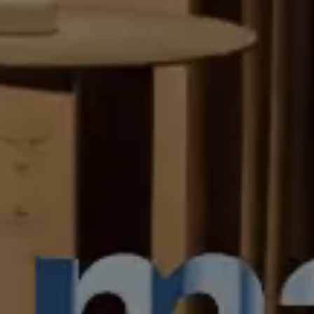
Work
Serveis
Think, Set, 