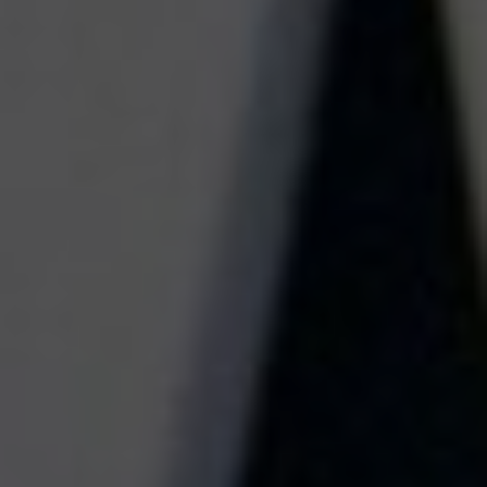
Work
Serveis
Think, Set, Run
Sobre nosaltres
Contacte