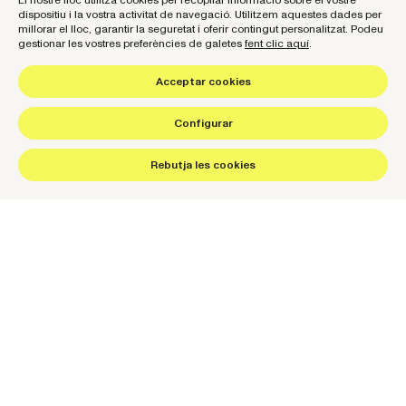
El nostre lloc utilitza cookies per recopilar informació sobre el vostre
dispositiu i la vostra activitat de navegació. Utilitzem aquestes dades per
millorar el lloc, garantir la seguretat i oferir contingut personalitzat. Podeu
gestionar les vostres preferències de galetes
fent clic aquí
.
Acceptar cookies
Español
Català
Configurar
hello@wearenow.es
©2026 NOW. Tots els drets reservats.
Rebutja les cookies
Sobre nosaltres
Ara és el que importa
I el que importa ara és com t’enfoques als objectius de
negoci. Els indicadors en què et fixes. El relat que expliques.
Com propagues la teva identitat. On parles amb les teves
audiències. Com dissenyes el teu negoci. Però sobretot, el
que importa és créixer amb un compromís amb les persones i