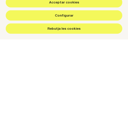
Acceptar cookies
Español
Català
Configurar
hello@wearenow.es
©2026 NOW. Tots els drets reservats.
Rebutja les cookies
Del disseny al performance.
Connectem experiència, contingut i conversió per escalar el
negoci.
Parlem del teu projecte
Més sobre NOW
Contacte
Work
Serra i Moret 13
Serveis
08302 Mataró, Barcelona
Think, Set, Run
hello@wearenow.es