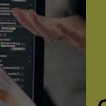
Work
Serveis
Think, Set, Run
Sobre nosaltres
Contacte