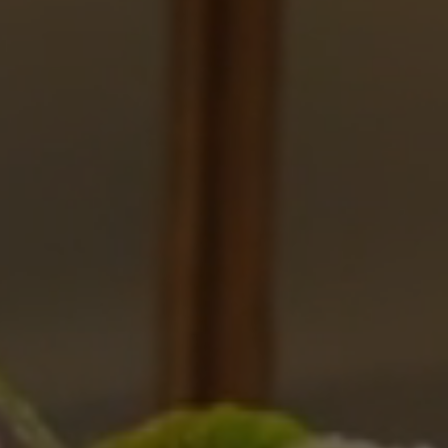
Work
Serveis
Think, Set, 