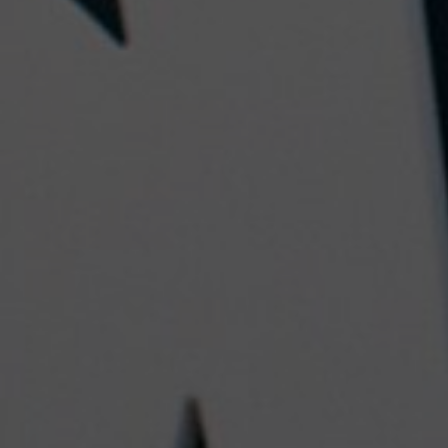
Work
Servicios
Think, Set, 