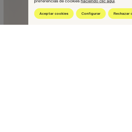
preferencias de cookies
haciendo clic aquí
.
hello@wearenow.es
Aceptar cookies
Configurar
Rechazar 
e.
Más sobre NOW
Contacto
Work
Serra i Moret
Servicios
08302 Matar
Think, Set, Run
Barcelona
Sobre nosotros
hello@weare