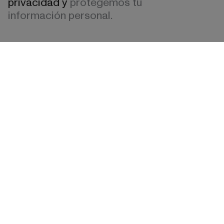
privacidad y
protegemos tu
información personal.
Español
Català
Del diseño al performanc
Conectamos experiencia, contenido y
conversión para escalar negocio.
Hablemos de tu proyecto