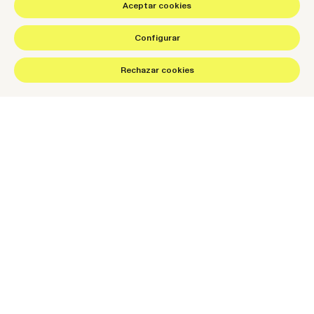
Aceptar cookies
Español
Català
Configurar
hello@wearenow.es
©2026 NOW. Todos los derechos reservados.
Rechazar cookies
Del diseño al performance.
Conectamos experiencia, contenido y conversión para
escalar negocio.
Hablemos de tu proyecto
Más sobre NOW
Contacto
Work
Serra i Moret 13
Servicios
08302 Mataró, Barcelona
Think, Set, Run
hello@wearenow.es