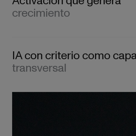
Activación que genera
crecimiento
IA con criterio como cap
transversal
Work
Servicios
Think, Set, 