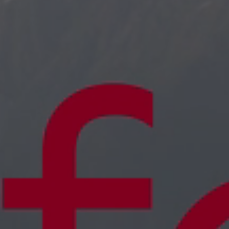
Work
Servicios
Think, Set, 