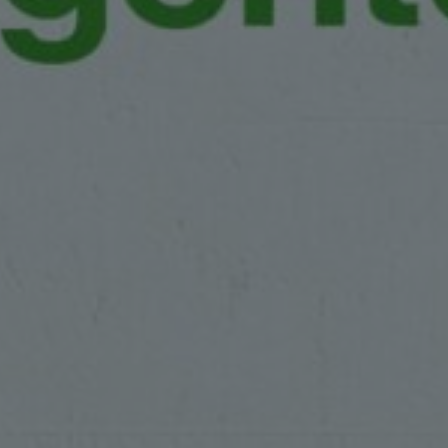
Work
Servicios
Think, Set, 